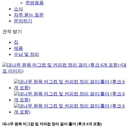
주방용품
소식
자주 묻는 질문
문의하기
견적 받기
집
제품
수납 및 ​​정리
대나무 원목 머그컵 및 커피컵 정리 걸이/홀더 (후크 6개 포함)