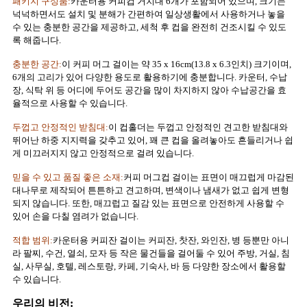
패키지 구성품:
카운터용 커피컵 거치대 6개가 포함되어 있으며, 크기는
넉넉하면서도 설치 및 분해가 간편하여 일상생활에서 사용하거나 놓을
수 있는 충분한 공간을 제공하고, 세척 후 컵을 완전히 건조시킬 수 있도
록 해줍니다.
충분한 공간:
이 커피 머그 걸이는 약 35 x 16cm(13.8 x 6.3인치) 크기이며,
6개의 고리가 있어 다양한 용도로 활용하기에 충분합니다. 카운터, 수납
장, 식탁 위 등 어디에 두어도 공간을 많이 차지하지 않아 수납공간을 효
율적으로 사용할 수 있습니다.
두껍고 안정적인 받침대:
이 컵홀더는 두껍고 안정적인 견고한 받침대와
뛰어난 하중 지지력을 갖추고 있어, 꽤 큰 컵을 올려놓아도 흔들리거나 쉽
게 미끄러지지 않고 안정적으로 걸려 있습니다.
믿을 수 있고 품질 좋은 소재:
커피 머그컵 걸이는 표면이 매끄럽게 마감된
대나무로 제작되어 튼튼하고 견고하며, 변색이나 냄새가 없고 쉽게 변형
되지 않습니다. 또한, 매끄럽고 질감 있는 표면으로 안전하게 사용할 수
있어 손을 다칠 염려가 없습니다.
적합 범위:
카운터용 커피잔 걸이는 커피잔, 찻잔, 와인잔, 병 등뿐만 아니
라 팔찌, 수건, 열쇠, 모자 등 작은 물건들을 걸어둘 수 있어 주방, 거실, 침
실, 사무실, 호텔, 레스토랑, 카페, 기숙사, 바 등 다양한 장소에서 활용할
수 있습니다.
우리의 비전: