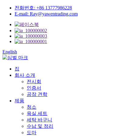
전화번호: +86 13777986228
E-mail: Ray@yawentrading.com
English
집
회사 소개
전시회
인증서
공장 견학
제품
청소
욕실 세트
세탁 바구니
수납 및 ​​정리
도마